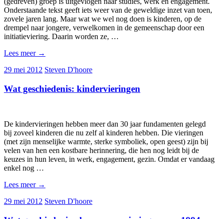
(gedreven) groep is uitgevlogen naar studies, werk en engagement.
Onderstaande tekst geeft iets weer van de geweldige inzet van toen,
zovele jaren lang. Maar wat we wel nog doen is kinderen, op de
drempel naar jongere, verwelkomen in de gemeenschap door een
initiatieviering. Daarin worden ze, …
Lees meer
→
29 mei 2012
Steven D'hoore
Wat geschiedenis: kindervieringen
De kindervieringen hebben meer dan 30 jaar fundamenten gelegd
bij zoveel kinderen die nu zelf al kinderen hebben. Die vieringen
(met zijn menselijke warmte, sterke symboliek, open geest) zijn bij
velen van hen een kostbare herinnering, die hen nog leidt bij de
keuzes in hun leven, in werk, engagement, gezin. Omdat er vandaag
enkel nog …
Lees meer
→
29 mei 2012
Steven D'hoore