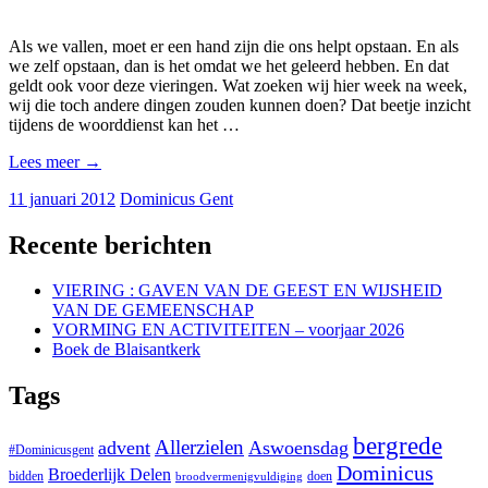
Als we vallen, moet er een hand zijn die ons helpt opstaan. En als
we zelf opstaan, dan is het omdat we het geleerd hebben. En dat
geldt ook voor deze vieringen. Wat zoeken wij hier week na week,
wij die toch andere dingen zouden kunnen doen? Dat beetje inzicht
tijdens de woorddienst kan het …
Lees meer
→
11 januari 2012
Dominicus Gent
Recente berichten
VIERING : GAVEN VAN DE GEEST EN WIJSHEID
VAN DE GEMEENSCHAP
VORMING EN ACTIVITEITEN – voorjaar 2026
Boek de Blaisantkerk
Tags
bergrede
Allerzielen
advent
Aswoensdag
#Dominicusgent
Dominicus
Broederlijk Delen
bidden
doen
broodvermenigvuldiging