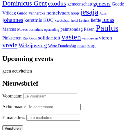
Dominicus Gent
exodus
genesis
gemeenschap
Goede
jesaja
hemelvaart
Vrijdag
Guido Vanhercke
hoop
Jezus
johannes
lucas
kerstmis
KUC
liefde
kwetsbaarheid
Levinas
Paulus
Marcus
palmzondag
Pasen
Mozes
oosterhuis
opstanding
vasten
solidariteit
vieren
Pinksteren
Rijk Gods
vertrouwen
vrede
Welzijnszorg
zorg
Witte Donderdag
zingen
Upcoming events
geen activiteiten
Nieuwsbrief
Voornaam:
Achternaam:
E-mailadres: