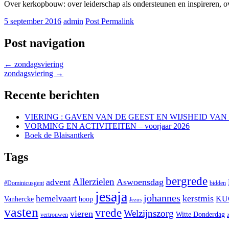
Over kerkopbouw: over leiderschap als ondersteunen en inspireren, ov
5 september 2016
admin
Post Permalink
Post navigation
←
zondagsviering
zondagsviering
→
Recente berichten
VIERING : GAVEN VAN DE GEEST EN WIJSHEID VA
VORMING EN ACTIVITEITEN – voorjaar 2026
Boek de Blaisantkerk
Tags
bergrede
Allerzielen
advent
Aswoensdag
#Dominicusgent
bidden
jesaja
johannes
hemelvaart
kerstmis
KU
Vanhercke
hoop
Jezus
vasten
vrede
Welzijnszorg
vieren
Witte Donderdag
vertrouwen