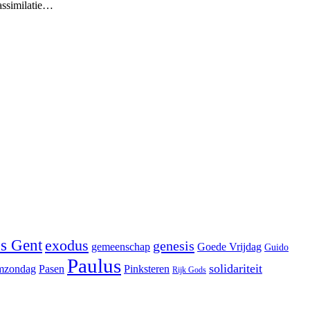
 assimilatie…
s Gent
exodus
genesis
gemeenschap
Goede Vrijdag
Guido
Paulus
solidariteit
mzondag
Pasen
Pinksteren
Rijk Gods