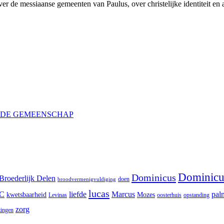
er de messiaanse gemeenten van Paulus, over christelijke identiteit en
N DE GEMEENSCHAP
Dominicu
Dominicus
Broederlijk Delen
doen
broodvermenigvuldiging
lucas
C
liefde
Marcus
pal
kwetsbaarheid
Mozes
Levinas
oosterhuis
opstanding
zorg
zingen