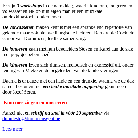
Er zijn
3 workshops
in de namiddag, waarin kinderen, jongeren en
volwassenen elk op hun eigen manier een muzikale
ontdekkingstocht ondernemen.
De volwassenen
maken kennis met een sprankelend repertoire van
gekende maar ook nieuwe liturgische liederen. Bernard de Cock, de
cantor van Dominicus, leidt de samenzang.
De jongeren
gaan met hun begeleiders Steven en Karel aan de slag
met pop, gospel en taizé.
De kinderen
l
even zich ritmisch, melodisch en expressief uit, onder
leiding van Mieke en de begeleiders van de kindervieringen.
Daarna is er pauze met een hapje en een drankje, waarna we de dag
samen besluiten met
een leuke muzikale happening
geanimeerd
door Jozef Sercu.
Kom mee zingen en musiceren
Aarzel niet en
schrijf nu snel in vóór 20 september
via
domifeste@dominicusgent.be
Lees meer