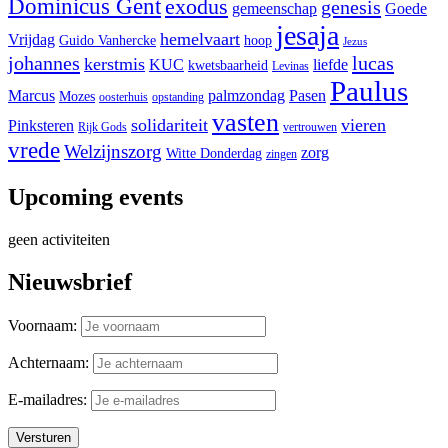
Dominicus Gent
exodus
genesis
gemeenschap
Goede
jesaja
hemelvaart
Vrijdag
Guido Vanhercke
hoop
Jezus
johannes
lucas
kerstmis
KUC
liefde
kwetsbaarheid
Levinas
Paulus
Marcus
palmzondag
Pasen
Mozes
oosterhuis
opstanding
vasten
solidariteit
vieren
Pinksteren
Rijk Gods
vertrouwen
vrede
Welzijnszorg
zorg
Witte Donderdag
zingen
Upcoming events
geen activiteiten
Nieuwsbrief
Voornaam:
Achternaam:
E-mailadres: