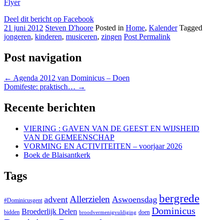
Flyer
Deel dit bericht op Facebook
21 juni 2012
Steven D'hoore
Posted in
Home
,
Kalender
Tagged
jongeren
,
kinderen
,
musiceren
,
zingen
Post Permalink
Post navigation
←
Agenda 2012 van Dominicus – Doen
Domifeste: praktisch…
→
Recente berichten
VIERING : GAVEN VAN DE GEEST EN WIJSHEID
VAN DE GEMEENSCHAP
VORMING EN ACTIVITEITEN – voorjaar 2026
Boek de Blaisantkerk
Tags
bergrede
Allerzielen
advent
Aswoensdag
#Dominicusgent
Dominicus
Broederlijk Delen
bidden
doen
broodvermenigvuldiging