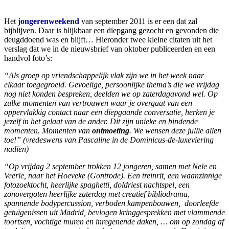
Het
jongerenweekend
van september 2011 is er een dat zal
bijblijven. Daar is blijkbaar een diepgang gezocht en gevonden die
deugddoend was en blijft… Hieronder twee kleine citaten uit het
verslag dat we in de nieuwsbrief van oktober publiceerden en een
handvol foto’s:
“Als groep op vriendschappelijk vlak zijn we in het week naar
elkaar toegegroeid. Gevoelige, persoonlijke thema’s die we vrijdag
nog niet konden bespreken, deelden we op zaterdagavond wel. Op
zulke momenten van vertrouwen waar je overgaat van een
oppervlakkig contact naar een diepgaande conversatie, herken je
jezelf in het gelaat van de ander. Dit zijn unieke en bindende
momenten. Momenten van
ontmoeting
. We wensen deze jullie allen
toe!” (vredeswens van Pascaline in de Dominicus-de-luxeviering
nadien)
“Op vrijdag 2 september trokken 12 jongeren, samen met Nele en
Veerle, naar het Hoeveke (Gontrode). Een treinrit, een waanzinnige
fotozoektocht, heerlijke spaghetti, doldriest nachtspel, een
zonovergoten heerlijke zaterdag met creatief bibliodrama,
spannende bodypercussion, verboden kampenbouwen, doorleefde
getuigenissen uit Madrid, bevlogen kringgesprekken met vlammende
toortsen, vochtige muren en inregenende daken, … om op zondag af