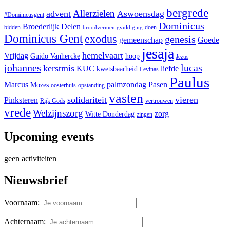
bergrede
Allerzielen
advent
Aswoensdag
#Dominicusgent
Dominicus
Broederlijk Delen
bidden
doen
broodvermenigvuldiging
Dominicus Gent
exodus
genesis
gemeenschap
Goede
jesaja
hemelvaart
Vrijdag
Guido Vanhercke
hoop
Jezus
johannes
lucas
kerstmis
KUC
liefde
kwetsbaarheid
Levinas
Paulus
Marcus
palmzondag
Pasen
Mozes
oosterhuis
opstanding
vasten
solidariteit
vieren
Pinksteren
Rijk Gods
vertrouwen
vrede
Welzijnszorg
zorg
Witte Donderdag
zingen
Upcoming events
geen activiteiten
Nieuwsbrief
Voornaam:
Achternaam: